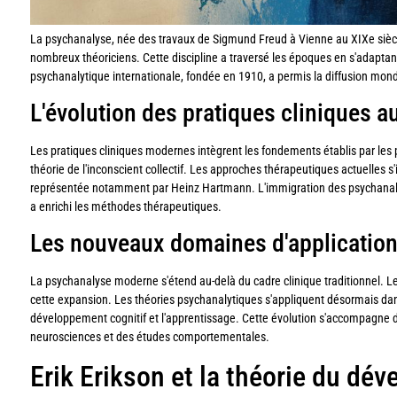
La psychanalyse, née des travaux de Sigmund Freud à Vienne au XIXe siècl
nombreux théoriciens. Cette discipline a traversé les époques en s'adaptan
psychanalytique internationale, fondée en 1910, a permis la diffusion mond
L'évolution des pratiques cliniques a
Les pratiques cliniques modernes intègrent les fondements établis par les
théorie de l'inconscient collectif. Les approches thérapeutiques actuelles s'
représentée notamment par Heinz Hartmann. L'immigration des psychanaly
a enrichi les méthodes thérapeutiques.
Les nouveaux domaines d'applicatio
La psychanalyse moderne s'étend au-delà du cadre clinique traditionnel. L
cette expansion. Les théories psychanalytiques s'appliquent désormais da
développement cognitif et l'apprentissage. Cette évolution s'accompagne d
neurosciences et des études comportementales.
Erik Erikson et la théorie du d