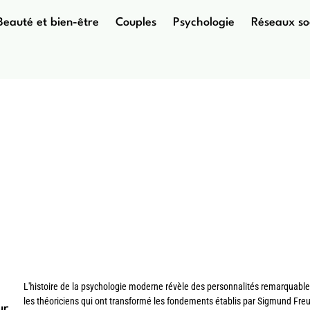
Beauté et bien-être
Couples
Psychologie
Réseaux so
sychologues celebres qui ont fait evoluer les
psychanalytiques de Freud
L'histoire de la psychologie moderne révèle des personnalités remarquable
les théoriciens qui ont transformé les fondements établis par Sigmund Freu
ur