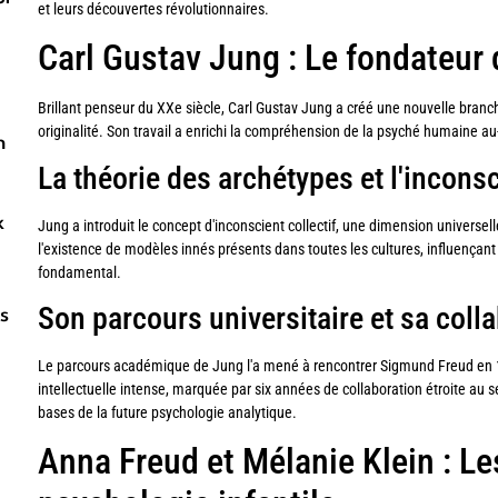
et leurs découvertes révolutionnaires.
l
Carl Gustav Jung : Le fondateur 
Brillant penseur du XXe siècle, Carl Gustav Jung a créé une nouvelle branc
originalité. Son travail a enrichi la compréhension de la psyché humaine au-
n
La théorie des archétypes et l'inconsc
x
Jung a introduit le concept d'inconscient collectif, une dimension univers
l'existence de modèles innés présents dans toutes les cultures, influença
fondamental.
Son parcours universitaire et sa coll
s
Le parcours académique de Jung l'a mené à rencontrer Sigmund Freud en 1
intellectuelle intense, marquée par six années de collaboration étroite au s
bases de la future psychologie analytique.
Anna Freud et Mélanie Klein : Le